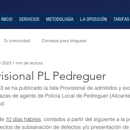
INICIO
SERVICIOS
METODOLOGÍA
LA OPOSICIÓN
TARIFAS
Tu comunidad
Consejos para bloguear
y 2023
1 min de lectura
visional PL Pedreguer
 se ha publicado la lista Provisional de admitidos y exc
azas de agente de Policía Local de Pedreguer (Alicante)
ad.
de 
10 días hábiles
, contados a partir del siguiente a la 
efectos de subsanación de defectos y/o presentación de