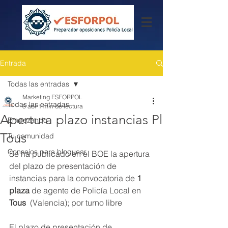
Entrada
Todas las entradas
Marketing ESFORPOL
Todas las entradas
8 abr
1 min de lectura
Apertura plazo instancias Pl
Empezando
Tous
Tu comunidad
Consejos para bloguear
Se ha publicado en el BOE la apertura 
del plazo de presentación de 
instancias para la convocatoria de 
1 
plaza 
de agente de Policía Local en 
Tous  
(Valencia); por turno libre
El plazo de presentación de 