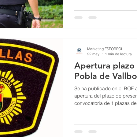
una nueva oposición (sin amp
convocatoria). Y a la que s
previsto sumar más de 150 p
total, la nueva convocatoria
Está información sale de la
Marketing ESFORPOL
22 may
1 min de lectura
Apertura plazo 
Pobla de Vallb
Se ha publicado en el BOE a
apertura del plazo de presen
convocatoria de 1 plazas de
La Pobla De Vallbona (Valenc
de presentación de solicitud
contar desde el día siguient
publicación BOE: 22 de may