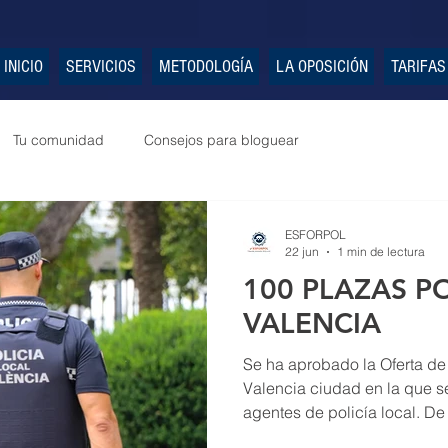
INICIO
SERVICIOS
METODOLOGÍA
LA OPOSICIÓN
TARIFAS
Tu comunidad
Consejos para bloguear
ESFORPOL
22 jun
1 min de lectura
100 PLAZAS P
VALENCIA
Se ha aprobado la Oferta d
Valencia ciudad en la que s
agentes de policía local. De 
de movilidad. Las 100 plaz