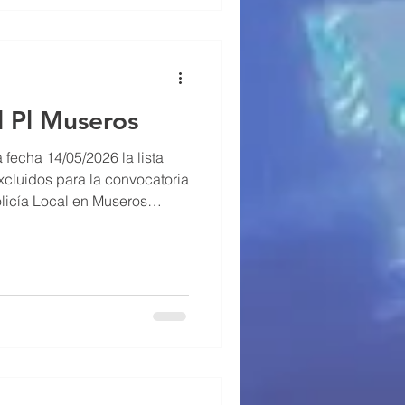
l Pl Museros
fecha 14/05/2026 la lista
xcluidos para la convocatoria
licía Local en Museros
 y 1 por movilidad. Se
as hábiles para subsanación
.