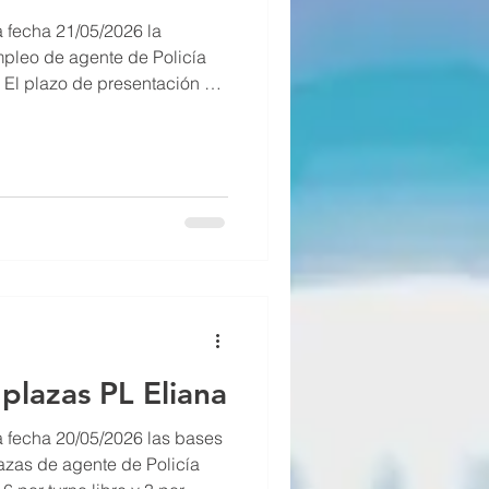
 fecha 21/05/2026 la
pleo de agente de Policía
. El plazo de presentación de
ábiles, a contar desde el día
. El resto de fases del
 web y/o tablón de edictos
plazas PL Eliana
 fecha 20/05/2026 las bases
azas de agente de Policía