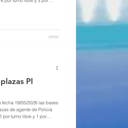
6 por turno libre y 3 por
odrán presentarse durante el
artir de su publicación en el
BOE). Esta convocatoria
jo tras finalizar el proceso.
plazas Pl
 fecha 19/05/2026 las bases
azas de agente de Policía
 por turno libre y 1 por
n nuestra Aula Virtual.