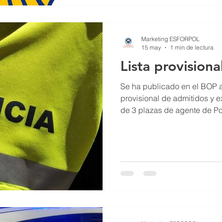
Marketing ESFORPOL
15 may
1 min de lectura
Lista provisiona
Se ha publicado en el BOP a 
provisional de admitidos y e
de 3 plazas de agente de Po
(Valencia); 2 por turno libre
establece el plazo de 10 dí
de errores y/o reclamaciones