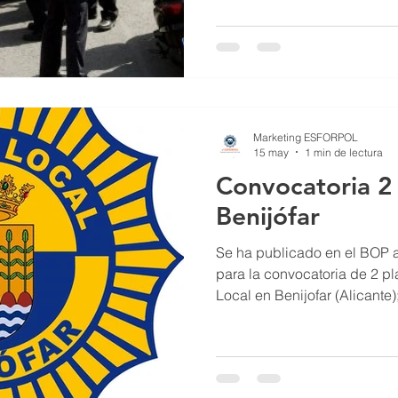
Marketing ESFORPOL
15 may
1 min de lectura
Convocatoria 2 
Benijófar
Se ha publicado en el BOP a
para la convocatoria de 2 pl
Local en Benijofar (Alicante);
movilidad. Más información e