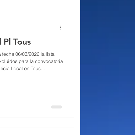
Fin plazo de instancias: 5
l Pl Tous
fecha 06/03/2026 la lista
xcluidos para la convocatoria
licía Local en Tous
 y 1 por movilidad. Se
as hábiles para subsanación
.