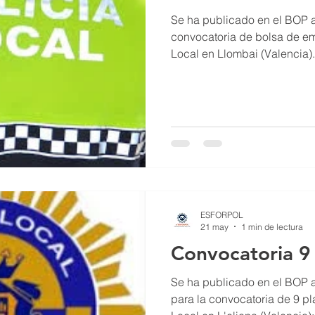
Se ha publicado en el BOP a
convocatoria de bolsa de em
Local en Llombai (Valencia)
solicitudes será de 10 días h
siguiente a dicha publicación
proceso se publicarán en la
del Ayuntamiento.
ESFORPOL
21 may
1 min de lectura
Convocatoria 9 
Se ha publicado en el BOP a
para la convocatoria de 9 pl