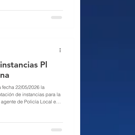
liación de la anterior
e sumará la OPE 2027 está
lazas por jubilaciones. En
 será de más de 250 plazas.
 MGN del 18/06/2026, don
instancias Pl
ona
 fecha 22/05/2026 la
tación de instancias para la
 agente de Policía Local en
ia) por turno libre. El plazo
es será de 10 días hábiles, a
e a dicha publicación. Fecha
o 2026 Inicio plazo de