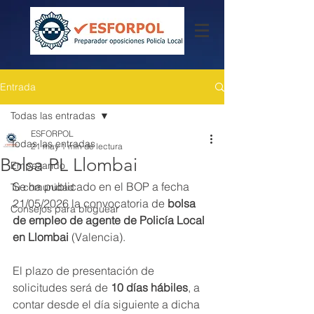
Entrada
Todas las entradas
ESFORPOL
Todas las entradas
21 may
1 min de lectura
Bolsa PL Llombai
Empezando
Se ha publicado en el BOP a fecha 
Tu comunidad
21/05/2026 la convocatoria de 
bolsa 
Consejos para bloguear
de empleo de agente de Policía Local 
en Llombai
 (Valencia).
El plazo de presentación de 
solicitudes será de 
10 días hábiles
, a 
contar desde el día siguiente a dicha 