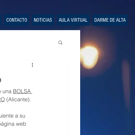
CONTACTO
NOTICIAS
AULA VIRTUAL
DARME DE ALTA
o
e una 
BOLSA 
RO
 (Alicante).
uiente a su 
 página web 