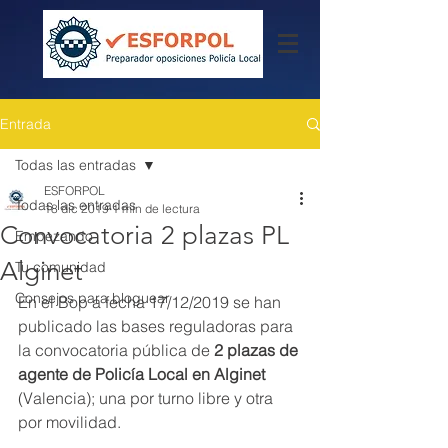
Entrada
Todas las entradas
ESFORPOL
Todas las entradas
18 dic 2019
1 min de lectura
Convocatoria 2 plazas PL
Empezando
Alginet
Tu comunidad
Consejos para bloguear
En el Bop a fecha 17/12/2019 se han 
publicado las bases reguladoras para 
la convocatoria pública de
 2 plazas de 
agente de Policía Local en Alginet
(Valencia); una por turno libre y otra 
por movilidad.