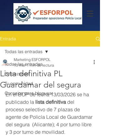
Entrada
Todas las entradas
Marketing ESFORPOL
Todas las entradas
13 mar
1 min de lectura
Lista definitiva PL
Empezando
Guardamar del segura
Tu comunidad
Consejos para bloguear
En el BOP de fecha 13/03/2026 se ha 
publicado la
 lista definitiva
 del 
proceso selectivo de 7 plazas de 
agente de Policía Local de Guardamar 
del segura  (Alicante); 4 por turno libre 
y 3 por turno de movilidad.