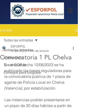
Entrada
Todas las entradas
ESFORPOL
Todas las entradas
12 jun 2023
1 min de lectura
Convocatoria 1 PL Chelva
Empezando
En el BOP fecha 12/06/2023 se ha 
Tu comunidad
publicado las bases reguladoras para 
Consejos para bloguear
la convocatoria pública de 1 plaza de 
agente de Policía Local en Chelva 
(Valencia); por estabilización.
Las instancias podrán presentarse en 
un plazo de 20 días hábiles a partir de 