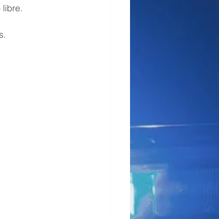
libre.
s.