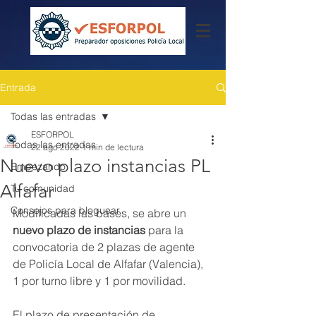
Entrada
Todas las entradas
ESFORPOL
Todas las entradas
22 ago 2022
1 min de lectura
Nuevo plazo instancias PL
Empezando
Alfafar
Tu comunidad
Consejos para bloguear
Modificadas las bases, se abre un 
nuevo plazo de instancias
 para la 
convocatoria de 2 plazas de agente 
de Policía Local de Alfafar (Valencia), 
1 por turno libre y 1 por movilidad.
El plazo de presentación de 