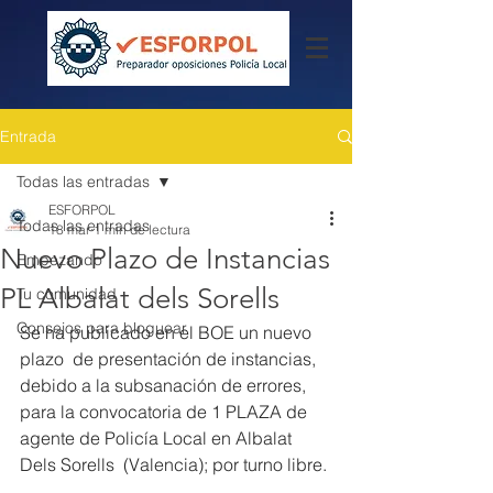
Entrada
Todas las entradas
ESFORPOL
Todas las entradas
18 mar
1 min de lectura
Nuevo Plazo de Instancias
Empezando
PL Albalat dels Sorells
Tu comunidad
Consejos para bloguear
Se ha publicado en el BOE un nuevo 
plazo  de presentación de instancias, 
debido a la subsanación de errores, 
para la convocatoria de 1 PLAZA de 
agente de Policía Local en Albalat 
Dels Sorells  (Valencia); por turno libre.