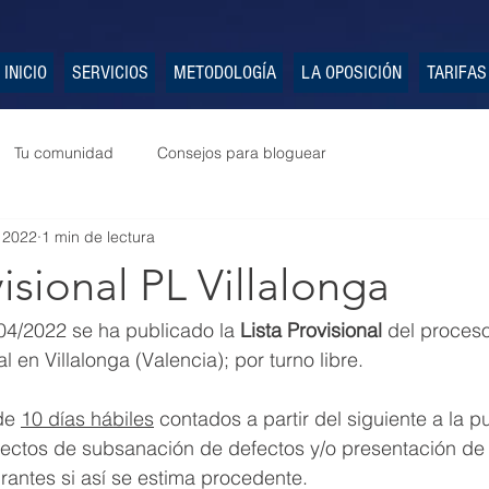
INICIO
SERVICIOS
METODOLOGÍA
LA OPOSICIÓN
TARIFAS
Tu comunidad
Consejos para bloguear
 2022
1 min de lectura
visional PL Villalonga
04/2022 se ha publicado la 
Lista Provisional
 del proceso
l en Villalonga (Valencia); por turno libre.
de 
10 días hábiles
 contados a partir del siguiente a la p
efectos de subsanación de defectos y/o presentación de
irantes si así se estima procedente.