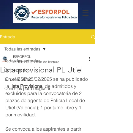
Entrada
Todas las entradas
ESFORPOL
Todas las entradas
25 feb 2025
1 min de lectura
Lista provisional PL Utiel
Empezando
En el BOP 25/02/2025 se ha publicado 
Tu comunidad
la 
lista Provisional
 de admitidos y 
Consejos para bloguear
excluidos para la convocatoria de 2 
plazas de agente de Policía Local de 
Utiel (Valencia); 1 por turno libre y 1 
por movilidad.
Se convoca a los aspirantes a partir 