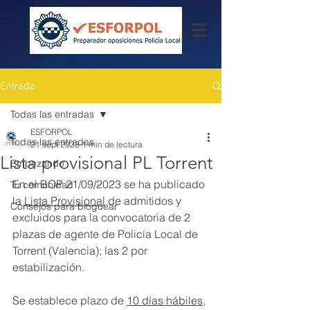
Entrada
Todas las entradas
ESFORPOL
Todas las entradas
21 sept 2023
1 min de lectura
Lista provisional PL Torrent
Empezando
En el BOP 21/09/2023 se ha publicado 
Tu comunidad
la 
Lista Provisional
 de admitidos y 
Consejos para bloguear
excluidos para la convocatoria de 2 
plazas de agente de Policía Local de 
Torrent (Valencia); las 2 por 
estabilización.
Se establece plazo de 
10 días hábiles
, 