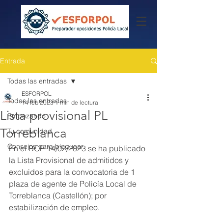
Entrada
Todas las entradas
ESFORPOL
Todas las entradas
14 feb 2023
1 min de lectura
Lista provisional PL
Empezando
Torreblanca
Tu comunidad
Consejos para bloguear
En el BOP 14/02/2023 se ha publicado 
la Lista Provisional de admitidos y 
excluidos para la convocatoria de 1 
plaza de agente de Policía Local de 
Torreblanca (Castellón); por 
estabilización de empleo.