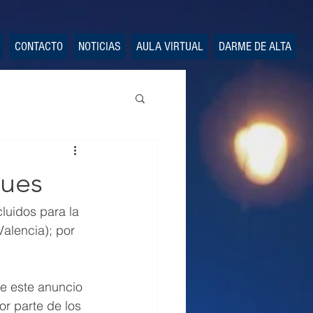
CONTACTO
NOTICIAS
AULA VIRTUAL
DARME DE ALTA
ques
luidos para la 
alencia); por 
de este anuncio 
r parte de los 