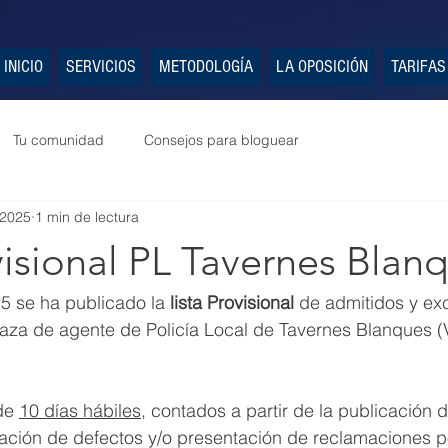
INICIO
SERVICIOS
METODOLOGÍA
LA OPOSICIÓN
TARIFAS
Tu comunidad
Consejos para bloguear
 2025
1 min de lectura
visional PL Tavernes Blan
5 se ha publicado la 
lista Provisional
 de admitidos y exc
aza de agente de Policía Local de Tavernes Blanques (V
de 
10 días hábiles
, contados a partir de la publicación 
ación de defectos y/o presentación de reclamaciones po