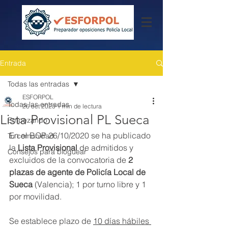
Entrada
Todas las entradas
ESFORPOL
Todas las entradas
26 oct 2020
1 min de lectura
Lista Provisional PL Sueca
Empezando
En el BOP 26/10/2020 se ha publicado 
Tu comunidad
la 
Lista Provisional
 de admitidos y 
Consejos para bloguear
excluidos de la convocatoria de 
2 
plazas de agente de Policía Local de 
Sueca
 (Valencia); 1 por turno libre y 1 
por movilidad.
Se establece plazo de 
10 días hábiles 