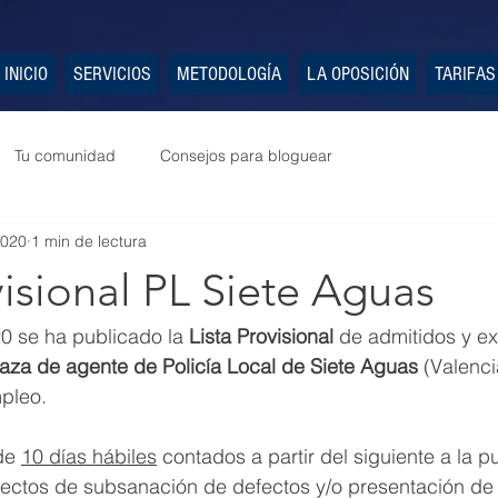
INICIO
SERVICIOS
METODOLOGÍA
LA OPOSICIÓN
TARIFAS
Tu comunidad
Consejos para bloguear
2020
1 min de lectura
visional PL Siete Aguas
0 se ha publicado la 
Lista Provisional
 de admitidos y ex
laza de agente de Policía Local de Siete Aguas
 (Valenci
pleo.
de 
10 días hábiles
 contados a partir del siguiente a la p
efectos de subsanación de defectos y/o presentación de