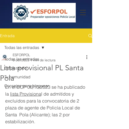
Entrada
Todas las entradas
ESFORPOL
Todas las entradas
6 oct 2023
1 min de lectura
Lista provisional PL Santa
Empezando
Pola
Tu comunidad
Consejos para bloguear
En el BOP 06/10/2023 se ha publicado 
la 
lista Provisiona
l de admitidos y 
excluidos para la convocatoria de 2 
plaza de agente de Policía Local de 
Santa  Pola (Alicante); las 2 por 
estabilización.