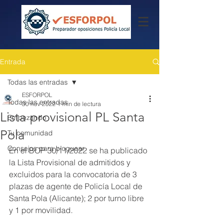
Entrada
Todas las entradas
ESFORPOL
Todas las entradas
30 nov 2022
1 min de lectura
Lista provisional PL Santa
Empezando
Pola
Tu comunidad
Consejos para bloguear
En el BOP 30/11/2022 se ha publicado 
la Lista Provisional de admitidos y 
excluidos para la convocatoria de 3 
plazas de agente de Policía Local de 
Santa Pola (Alicante); 2 por turno libre 
y 1 por movilidad.