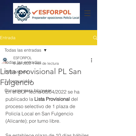
Entrada
Todas las entradas
ESFORPOL
Todas las entradas
8 abr 2022
1 min de lectura
Lista provisional PL San
Empezando
Fulgencio
Tu comunidad
Consejos para bloguear
En el BOP fecha 08/04/2022 se ha 
publicado la 
Lista Provisional 
del 
proceso selectivo de 1 plaza de 
Policía Local en San Fulgencio 
(Alicante); por turno libre.
Se establece plazo de 
10 días hábiles