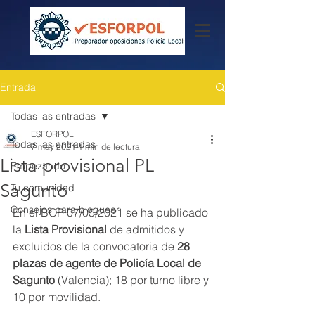
Entrada
Todas las entradas
ESFORPOL
Todas las entradas
7 may 2021
1 min de lectura
Lista provisional PL
Empezando
Sagunto
Tu comunidad
Consejos para bloguear
En el BOP 07/05/2021 se ha publicado 
la 
Lista Provisional
 de admitidos y 
excluidos de la convocatoria de 
28 
plazas de agente de Policía Local de 
Sagunto
 (Valencia); 18 por turno libre y 
10 por movilidad.