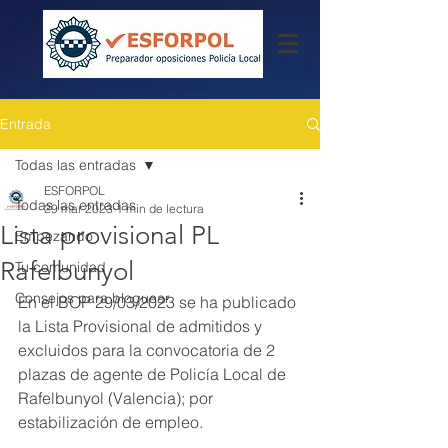
Entrada
Todas las entradas
ESFORPOL
Todas las entradas
29 mar 2023
1 min de lectura
Lista provisional PL
Empezando
Rafelbunyol
Tu comunidad
Consejos para bloguear
En el BOP 29/03/2023 se ha publicado 
la Lista Provisional de admitidos y 
excluidos para la convocatoria de 2 
plazas de agente de Policía Local de 
Rafelbunyol (Valencia); por 
estabilización de empleo.