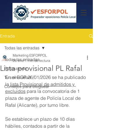
Entrada
Todas las entradas
Marketing ESFORPOL
Todas las entradas
26 ene
1 min de lectura
Lista provisional PL Rafal
Empezando
En el BOP 26/01/2026 se ha publicado 
Tu comunidad
la 
lista Provisional de admitidos y 
Consejos para bloguear
excluidos
 para la convocatoria de 1 
plaza de agente de Policía Local de 
Rafal (Alicante), por turno libre. 
Se establece un plazo de 10 días 
hábiles, contados a partir de la 