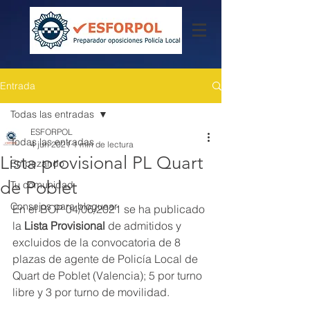
Entrada
Todas las entradas
ESFORPOL
Todas las entradas
4 jun 2021
1 min de lectura
Lista provisional PL Quart
Empezando
de Poblet
Tu comunidad
Consejos para bloguear
En el BOP 04/06/2021 se ha publicado 
la 
Lista Provisional 
de admitidos y 
excluidos de la convocatoria de 8 
plazas de agente de Policía Local de 
Quart de Poblet (Valencia); 5 por turno 
libre y 3 por turno de movilidad.