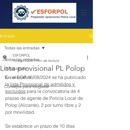
Entrada
Todas las entradas
ESFORPOL
Todas las entradas
19 ago 2024
1 min de lectura
Lista provisional PL Polop
Empezando
En el BOP 16/08/2024 se ha publicado 
Tu comunidad
la 
lista Provisional de admitidos y 
Consejos para bloguear
excluidos
 para la convocatoria de 4 
plazas de agente de Policía Local de 
Polop (Alicante), 2 por turno libre y 2 
por movilidad.
Se establece un plazo de 10 días 