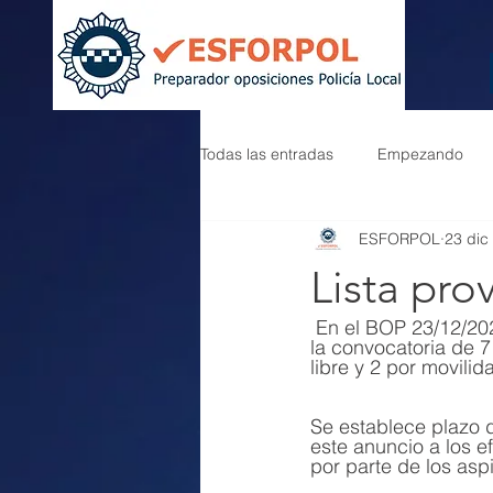
Todas las entradas
Empezando
ESFORPOL
23 dic
Lista pro
 En el BOP 23/12/2022 se ha publicado la Lista Provisional de admitidos y excluidos para 
la convocatoria de 7
libre y 2 por movilid
Se establece plazo d
este anuncio a los 
por parte de los asp