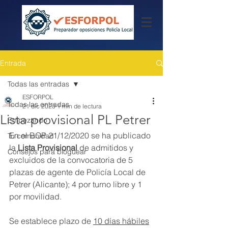
Entrada
Todas las entradas
ESFORPOL
Todas las entradas
21 dic 2020
1 min de lectura
Lista provisional PL Petrer
Empezando
En el BOP 21/12/2020 se ha publicado 
Tu comunidad
la 
Lista Provisional 
de admitidos y 
Consejos para bloguear
excluidos de la convocatoria de 5 
plazas de agente de Policía Local de 
Petrer (Alicante); 4 por turno libre y 1 
por movilidad.
Se establece plazo de 
10 días hábiles