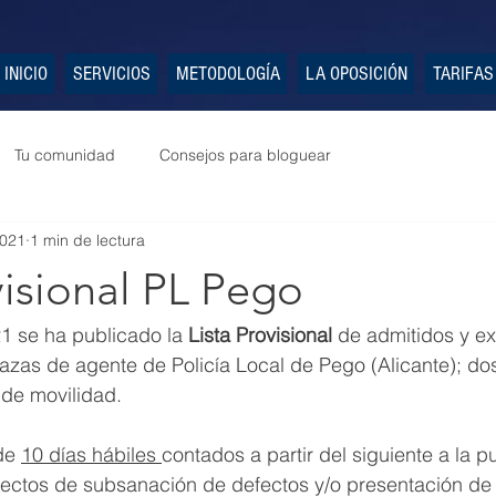
INICIO
SERVICIOS
METODOLOGÍA
LA OPOSICIÓN
TARIFAS
Tu comunidad
Consejos para bloguear
2021
1 min de lectura
visional PL Pego
1 se ha publicado la 
Lista Provisional 
de admitidos y ex
azas de agente de Policía Local de Pego (Alicante); dos
 de movilidad.
de 
10 días hábiles 
contados a partir del siguiente a la p
efectos de subsanación de defectos y/o presentación de