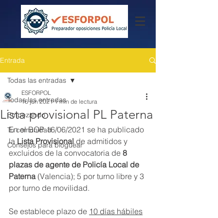
Entrada
Todas las entradas
ESFORPOL
Todas las entradas
16 jun 2021
1 min de lectura
Lista provisional PL Paterna
Empezando
En el BOP 16/06/2021 se ha publicado 
Tu comunidad
la 
Lista Provisional
 de admitidos y 
Consejos para bloguear
excluidos de la convocatoria de 
8 
plazas de agente de Policía Local de 
Paterna
 (Valencia); 5 por turno libre y 3 
por turno de movilidad.
Se establece plazo de 
10 días hábiles