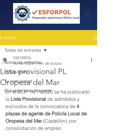
Entrada
Todas las entradas
ESFORPOL
Todas las entradas
16 nov 2020
1 min de lectura
Lista provisional PL
Empezando
Oropesa del Mar
Tu comunidad
Consejos para bloguear
En el BOP 14/11/2020 se ha publicado 
la 
Lista Provisional 
de admitidos y 
excluidos de la convocatoria de 
4 
plazas de agente de Policía Local de 
Oropesa del Mar
 (Castellón); por 
consolidación de empleo.