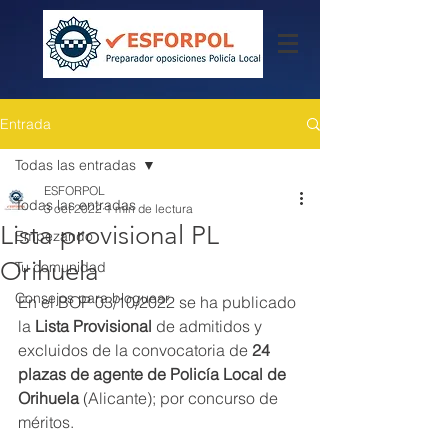
Entrada
Todas las entradas
ESFORPOL
Todas las entradas
3 oct 2022
1 min de lectura
Lista provisional PL
Empezando
Orihuela
Tu comunidad
Consejos para bloguear
En el BOP 03/10/2022 se ha publicado 
la
 Lista Provisional
 de admitidos y 
excluidos de la convocatoria de 
24 
plazas de agente de Policía Local de 
Orihuela
 (Alicante); por concurso de 
méritos.