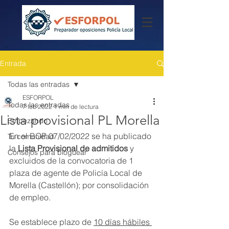
Entrada
Todas las entradas
ESFORPOL
Todas las entradas
7 feb 2022
1 min de lectura
Lista provisional PL Morella
Empezando
En el BOP 07/02/2022 se ha publicado 
Tu comunidad
la 
Lista Provisional de admitidos
 y 
Consejos para bloguear
excluidos de la convocatoria de 1 
plaza de agente de Policía Local de 
Morella (Castellón); por consolidación 
de empleo.
Se establece plazo de 
10 días hábiles 