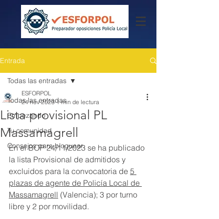
Entrada
Todas las entradas
ESFORPOL
Todas las entradas
24 nov 2023
1 min de lectura
Lista provisional PL
Empezando
Massamagrell
Tu comunidad
Consejos para bloguear
En el BOP 24/11/2023 se ha publicado 
la lista Provisional de admitidos y 
excluidos para la convocatoria de 
5 
plazas de agente de Policía Local de 
Massamagrell
 (Valencia); 3 por turno 
libre y 2 por movilidad.