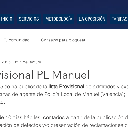
INICIO
SERVICIOS
METODOLOGÍA
LA OPOSICIÓN
TARIFAS
Tu comunidad
Consejos para bloguear
r 2025
1 min de lectura
visional PL Manuel
5 se ha publicado la 
lista Provisional
 de admitidos y exc
azas de agente de Policía Local de Manuel (Valencia); 1
ad.
e 10 días hábiles, contados a partir de la publicación 
ación de defectos y/o presentación de reclamaciones po