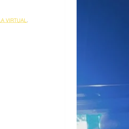
A VIRTUAL
.