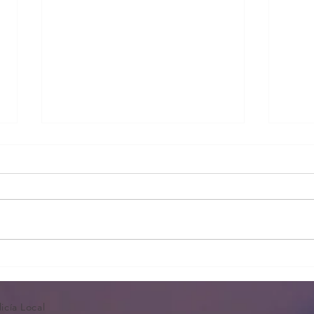
Lista
Apertura plazo instancias Pl
Pobla de Vallbona
icía Local