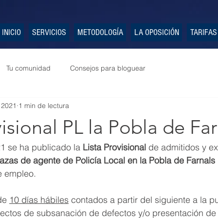
INICIO
SERVICIOS
METODOLOGÍA
LA OPOSICIÓN
TARIFAS
Tu comunidad
Consejos para bloguear
 2021
1 min de lectura
visional PL la Pobla de Far
1 se ha publicado la 
Lista Provisional
 de admitidos y ex
lazas de agente de Policía Local en la Pobla de Farnals
e empleo.
de 
10 días hábiles
 contados a partir del siguiente a la p
efectos de subsanación de defectos y/o presentación de