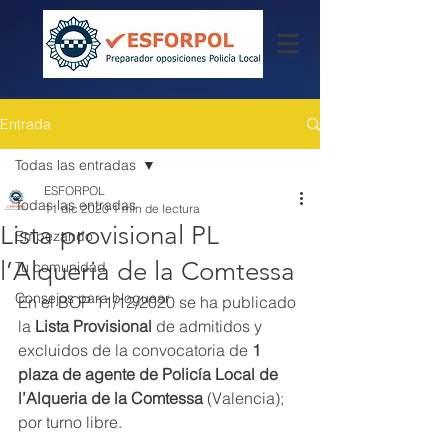
Entrada
Todas las entradas
ESFORPOL
Todas las entradas
11 dic 2020
1 min de lectura
Lista provisional PL
Empezando
l’Alqueria de la Comtessa
Tu comunidad
Consejos para bloguear
En el BOP 11/12/2020 se ha publicado 
la 
Lista Provisional
 de admitidos y 
excluidos de la convocatoria de 
1 
plaza de agente de Policía Local de 
l’Alqueria de la Comtessa 
(Valencia); 
por turno libre.