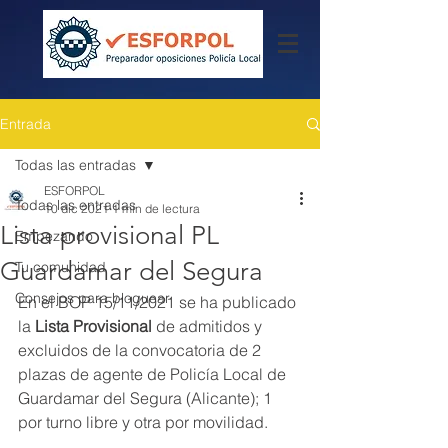
Entrada
Todas las entradas
ESFORPOL
Todas las entradas
10 dic 2021
1 min de lectura
Lista provisional PL
Empezando
Guardamar del Segura
Tu comunidad
Consejos para bloguear
En el BOP 15/11/2021 se ha publicado 
la 
Lista Provisional
 de admitidos y 
excluidos de la convocatoria de 2 
plazas de agente de Policía Local de 
Guardamar del Segura (Alicante); 1 
por turno libre y otra por movilidad.