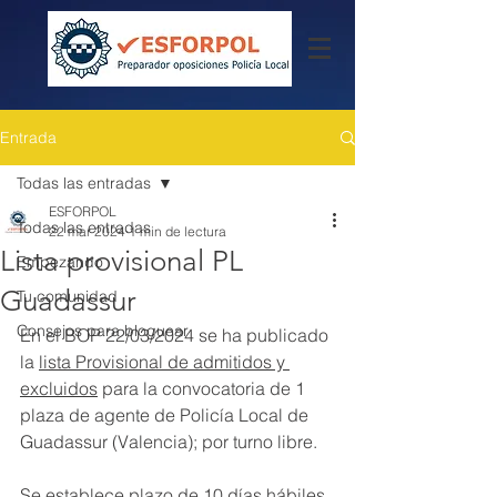
Entrada
Todas las entradas
ESFORPOL
Todas las entradas
22 mar 2024
1 min de lectura
Lista provisional PL
Empezando
Guadassur
Tu comunidad
Consejos para bloguear
En el BOP 22/03/2024 se ha publicado 
la 
lista Provisional de admitidos y 
excluidos
 para la convocatoria de 1 
plaza de agente de Policía Local de 
Guadassur (Valencia); por turno libre.
Se establece plazo de 10 días hábiles, 