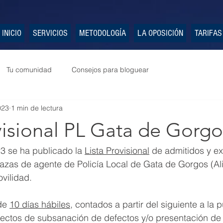
INICIO
SERVICIOS
METODOLOGÍA
LA OPOSICIÓN
TARIFAS
Tu comunidad
Consejos para bloguear
023
1 min de lectura
visional PL Gata de Gorgo
3 se ha publicado la 
Lista Provisional
 de admitidos y ex
azas de agente de Policía Local de Gata de Gorgos (Ali
ovilidad.
de 
10 días hábiles
, contados a partir del siguiente a la 
efectos de subsanación de defectos y/o presentación de