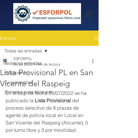
Entrada
Todas las entradas
ESFORPOL
Todas las entradas
28 jul 2022
1 min de lectura
Lista Provisional PL en San
Empezando
Vicente del Raspeig
Tu comunidad
Consejos para bloguear
En el bop de fecha 28/07/2022 se ha 
publicado la 
Lista Provisional 
del 
proceso selectivo de 8 plazas de 
agente de policía local en Local en 
San Vicente del Raspeig (Alicante); 5 
por turno libre y 3 por movilidad.