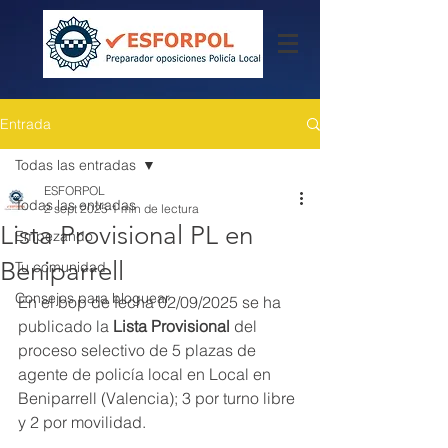
Entrada
Todas las entradas
ESFORPOL
Todas las entradas
2 sept 2025
1 min de lectura
Lista Provisional PL en
Empezando
Beniparrell
Tu comunidad
Consejos para bloguear
En el bop de fecha 02/09/2025 se ha 
publicado la 
Lista Provisional
 del 
proceso selectivo de 5 plazas de 
agente de policía local en Local en 
Beniparrell (Valencia); 3 por turno libre 
y 2 por movilidad.