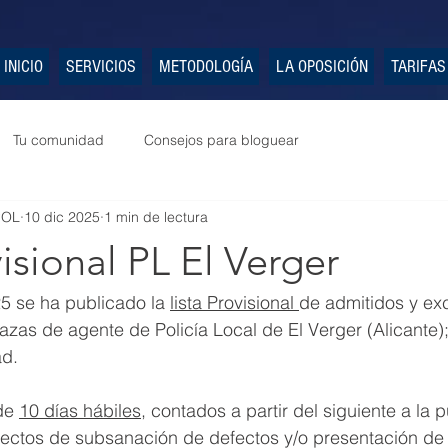
INICIO
SERVICIOS
METODOLOGÍA
LA OPOSICIÓN
TARIFAS
Tu comunidad
Consejos para bloguear
POL
10 dic 2025
1 min de lectura
visional PL El Verger
5 se ha publicado la 
lista Provisional 
de admitidos y exc
azas de agente de Policía Local de El Verger (Alicante);
ad.
de 
10 días hábiles
, contados a partir del siguiente a la 
efectos de subsanación de defectos y/o presentación de