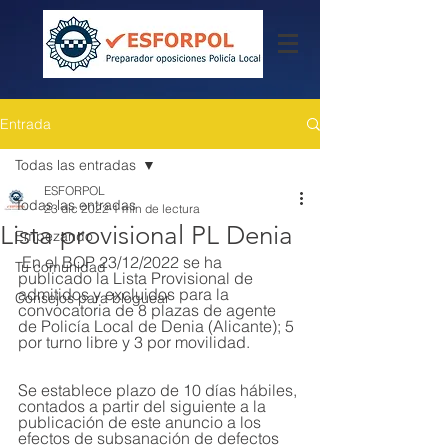
Entrada
Todas las entradas
ESFORPOL
Todas las entradas
23 dic 2022
1 min de lectura
Lista provisional PL Denia
Empezando
 En el BOP 23/12/2022 se ha 
Tu comunidad
publicado la Lista Provisional de 
admitidos y excluidos para la 
Consejos para bloguear
convocatoria de 8 plazas de agente 
de Policía Local de Denia (Alicante); 5 
por turno libre y 3 por movilidad.
Se establece plazo de 10 días hábiles, 
contados a partir del siguiente a la 
publicación de este anuncio a los 
efectos de subsanación de defectos 