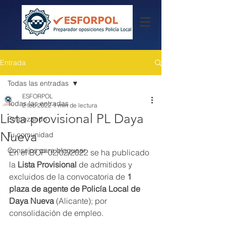
Entrada
Todas las entradas
ESFORPOL
Todas las entradas
2 feb 2022
1 min de lectura
Lista provisional PL Daya
Empezando
Nueva
Tu comunidad
Consejos para bloguear
En el BOP 02/02/2022 se ha publicado 
la 
Lista Provisional
 de admitidos y 
excluidos de la convocatoria de 
1 
plaza de agente de Policía Local de 
Daya Nueva
 (Alicante); por 
consolidación de empleo.