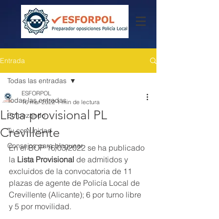
Entrada
Todas las entradas
ESFORPOL
Todas las entradas
16 mar 2022
1 min de lectura
Lista provisional PL
Empezando
Crevillente
Tu comunidad
Consejos para bloguear
En el BOP 16/03/2022 se ha publicado 
la 
Lista Provisional 
de admitidos y 
excluidos de la convocatoria de 11 
plazas de agente de Policía Local de 
Crevillente (Alicante); 6 por turno libre 
y 5 por movilidad.