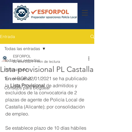
Entrada
Todas las entradas
ESFORPOL
Todas las entradas
22 ene 2021
1 min de lectura
Lista provisional PL Castalla
Empezando
En el BOP 22/01/2021 se ha publicado 
Tu comunidad
la 
Lista Provisional
 de admitidos y 
Consejos para bloguear
excluidos de la convocatoria de 2 
plazas de agente de Policía Local de 
Castalla (Alicante); por consolidación 
de empleo.
Se establece plazo de 10 días hábiles 