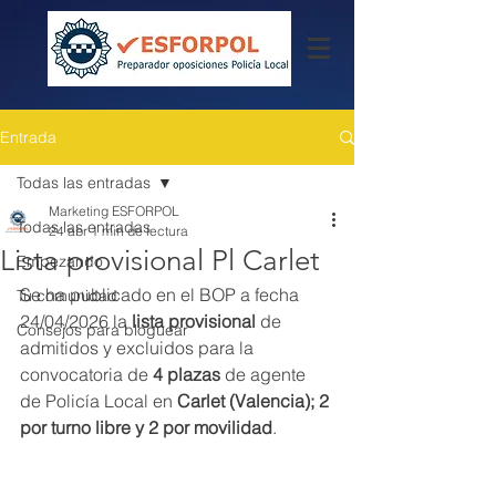
Entrada
Todas las entradas
Marketing ESFORPOL
Todas las entradas
24 abr
1 min de lectura
Lista provisional Pl Carlet
Empezando
Se ha publicado en el BOP a fecha 
Tu comunidad
24/04/2026 la 
lista provisional
 de 
Consejos para bloguear
admitidos y excluidos para la 
convocatoria de 
4 plazas
 de agente 
de Policía Local en 
Carlet (Valencia); 2 
por turno libre y 2 por movilidad
.