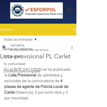
Entrada
Todas las entradas
ESFORPOL
Todas las entradas
24 nov 2020
1 min de lectura
Lista provisional PL Carlet
Empezando
Tu comunidad
En el BOP 24/11/2020 se ha publicado 
Consejos para bloguear
la 
Lista Provisional
 de admitidos y 
excluidos de la convocatoria de 
4 
plazas de agente de Policía Local de 
Carlet
 (Valencia); 2 por turno libre y 2 
por movilidad.