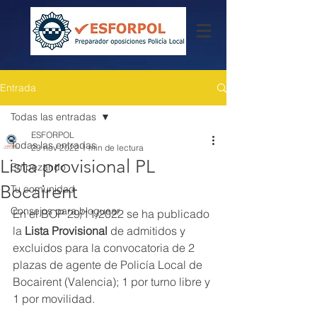
Entrada
Todas las entradas
ESFORPOL
Todas las entradas
29 nov 2022
1 min de lectura
Lista provisional PL
Empezando
Bocairent
Tu comunidad
Consejos para bloguear
En el BOP 29/11/2022 se ha publicado 
la 
Lista Provisional 
de admitidos y 
excluidos para la convocatoria de 2 
plazas de agente de Policía Local de 
Bocairent (Valencia); 1 por turno libre y 
1 por movilidad.